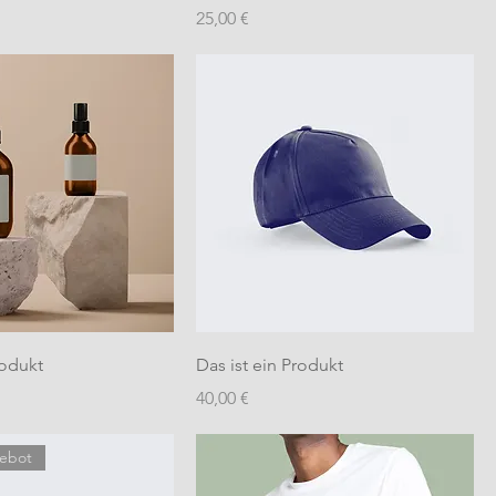
Preis
25,00 €
rodukt
Das ist ein Produkt
Preis
40,00 €
gebot