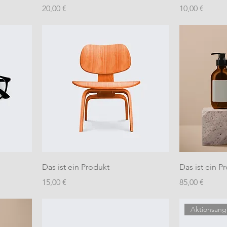
Preis
Preis
20,00 €
10,00 €
Das ist ein Produkt
Das ist ein P
Preis
Preis
15,00 €
85,00 €
Aktionsan